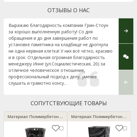
ОТЗЫВЫ О НАС
Выражаю благодарность компании Грин-Стоун
Хочу 
за хорошо выполненную работу! Со дня
Стоун
обращения и до дня завершения работ по
по изг
установке памятника на кладбище не дрогнула
Борисо
ни одна нервная клетка! У них всё чётко, красиво
с зака
и в срок. Отдельная огромная благодарность
памят
менеджеру Инне (ул.Социалистическая, 20) за
удиви
отличное человеческое отношение,
Особу
профессиональный подход к делу, умение
менед
слушать и грамотно консу...
сопров
СОПУТСТВУЮЩИЕ ТОВАРЫ
Материал: Полимербетон / черный
Материал: Полимербетон / темный гранит