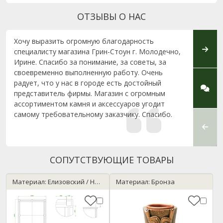
ОТЗЫВЫ О НАС
Хочу выразить огромную благодарность
Тот, 
специалисту магазина Грин-Стоун г. Молодечно,
какая 
Ирине. Спасибо за понимание, за советы, за
компа
своевременно выполненную работу. Очень
влезл
радует, что у нас в городе есть достойный
Минск
представитель фирмы. Магазин с огромным
и все
ассортиментом камня и аксессуаров угодит
На это
самому требовательному заказчику. Спасибо.
Стоун 
что на
СОПУТСТВУЮЩИЕ ТОВАРЫ
Материал: Елизовский / Нержавейка
Материал: Бронза