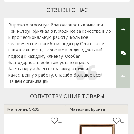
ОТЗЫВЫ О НАС
Выражаю огромную благодарность компании
Тот, 
Грин-Стоун (филиал в г. Жодино) за качественную
какая 
и профессиональную работу. Большое
компа
человеческое спасибо менеджеру Ольге за её
влезл
внимательность, терпение и индивидуальный
Минск
подход к каждому клиенту. Особая
и все
благодарность ребятам-установщикам
На это
Александру и Алексею за аккуратную и
Стоун 
качественную работу. Спасибо большое всей
что на
Вашей организации!
СОПУТСТВУЮЩИЕ ТОВАРЫ
Материал: G-635
Материал: Бронза