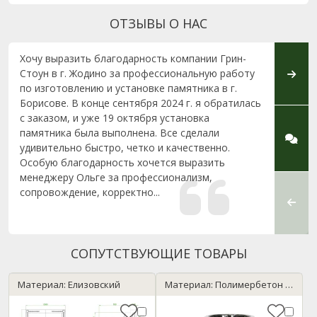
ОТЗЫВЫ О НАС
Хочу выразить благодарность компании Грин-
Заказ
Стоун в г. Жодино за профессиональную работу
согла
по изготовлению и установке памятника в г.
камня
Борисове. В конце сентября 2024 г. я обратилась
качест
с заказом, и уже 19 октября установка
моего 
памятника была выполнена. Все сделали
приня
удивительно быстро, четко и качественно.
благо
Особую благодарность хочется выразить
Жодин
менеджеру Ольге за профессионализм,
было 
сопровождение, корректно...
взаимо
СОПУТСТВУЮЩИЕ ТОВАРЫ
Материал: Елизовский
Материал: Полимербетон / черный