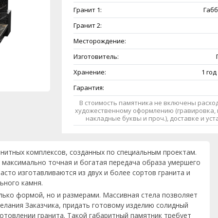
Гранит 1:
Габб
Гранит 2:
Месторождение:
Изготовитель:
Хранение:
1 год
Гарантия:
В стоимость памятника не включены расход
художественному оформлению (гравировка, 
накладные буквы и проч.), доставке и ус
анитных комплексов, созданных по специальным проектам.
 максимально точная и богатая передача образа умершего
асто изготавливаются из двух и более сортов гранита и
ьного камня.
лько формой, но и размерами. Массивная стела позволяет
елания Заказчика, придать готовому изделию солидный
готовлении гранита. Такой габаритный памятник требует