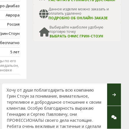
ро-Диабаз
Данное изделие можно заказать и
оплатить удаленно
Аврора
ПОДРОБНО ОБ ОНЛАЙН-ЗАКАЗЕ
Россия
Выбирайте наиболее удобную
торговую точку
Грин-Стоун
ВЫБРАТЬ ОФИС ГРИН-СТОУН
 бесплатно
5 лет
ы по его
медальон,
тановке
Хочу от души поблагодарить всю компанию
Прошу в
Грин Стоун за понимание, внимательное,
Ирине Ал
терпеливое и добродушное отношение к своим
добрую 
клиентам. Особую благодарность выражаю
художни
Геннадию и Сергею Павловичу, они
Павловс
ПРОФЕССИОНАЛЫ своего дела настоящие.
находят
Ребята очень вежливые и тактичные и сделали
обязанн