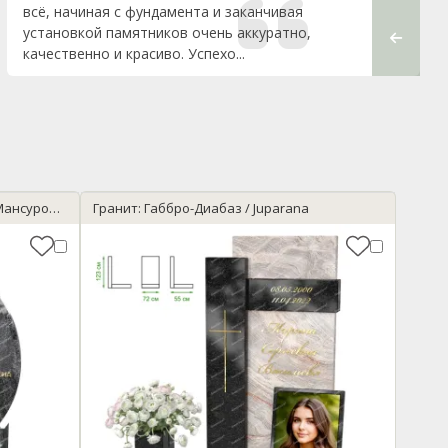
всё, начиная с фундамента и заканчивая
свою пр
установкой памятников очень аккуратно,
Грин-Сто
качественно и красиво. Успехо...
Гранит: Гранатовый амфиболит / Мансуровский
Гранит: Габбро-Диабаз / Juparana