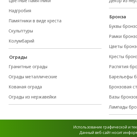
Цветные памятники
Декор из не
Надгробия
Бронза
Памятники в виде креста
Буквы бронз
Скульптуры
Рамки бронз
Колумбарий
Цветы бронз
Кресты брон
Ограды
Гранитные ограды
Распятия бр
Ограды металлические
Барельефы б
Кованая ограда
Бронзовая с
Ограды из нержавейки
Вазы бронзо
Лампады бро
Использование графической и тек
Данный веб-сайт носит информ