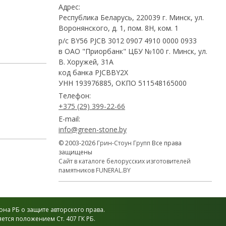
Адрес:
Республика Беларусь, 220039 г. Минск, ул.
Воронянского, д. 1, пом. 8Н, ком. 1
р/с BY56 PJCB 3012 0907 4910 0000 0933
в ОАО "Приорбанк" ЦБУ №100 г. Минск, ул.
В. Хоружей, 31А
код банка PJCBBY2X
УНН 193976885, ОКПО 511548165000
Телефон:
+375 (29) 399-22-66
E-mail:
info@green-stone.by
© 2003-2026
Грин-Стоун Групп
Все права
защищены
Сайт в каталоге белорусских изготовителей
памятников FUNERAL.BY
на РБ о защите авторского права.
тся положением Ст. 407 ГК РБ.