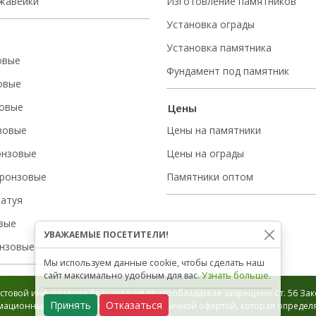
ржавейки
Изготовление памятников
Установка ограды
Установка памятника
овые
Фундамент под памятник
овые
овые
Цены
зовые
Цены на памятники
онзовые
Цены на ограды
ронзовые
Памятники оптом
татуя
вые
УВАЖАЕМЫЕ ПОСЕТИТЕЛИ!
нзовые
Мы используем данные cookie, чтобы сделать наш
сайт максимально удобным для вас.
Узнать больше
.
стовой информации без согласия правообладателя запрещено Ст. 56 Зако
Принять
Отказаться
ационный характер и не является публичной офертой, которая определяе