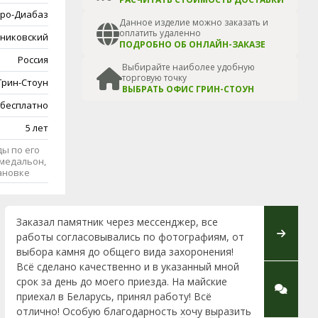
ро-Диабаз
Данное изделие можно заказать и
оплатить удаленно
никовский
ПОДРОБНО ОБ ОНЛАЙН-ЗАКАЗЕ
Россия
Выбирайте наиболее удобную
торговую точку
Грин-Стоун
ВЫБРАТЬ ОФИС ГРИН-СТОУН
 бесплатно
5 лет
ы по его
медальон,
тановке
Заказал памятник через мессенджер, все
Прошу в
работы согласовывались по фотографиям, от
материал
выбора камня до общего вида захоронения!
Железняк
Всё сделано качественно и в указанный мной
отношен
срок за день до моего приезда. На майские
исполнен
приехал в Беларусь, принял работу! Всё
отлично! Особую благодарность хочу выразить