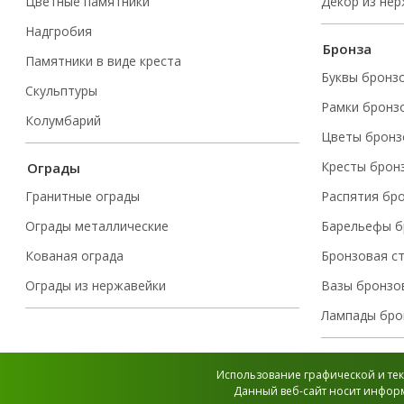
Цветные памятники
Декор из не
Надгробия
Бронза
Памятники в виде креста
Буквы бронз
Скульптуры
Рамки бронз
Колумбарий
Цветы бронз
Кресты брон
Ограды
Гранитные ограды
Распятия бр
Ограды металлические
Барельефы б
Кованая ограда
Бронзовая с
Ограды из нержавейки
Вазы бронзо
Лампады бро
Использование графической и тек
Данный веб-сайт носит информ