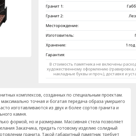
Гранит 1:
Габб
Гранит 2:
Лез
Месторождение:
Изготовитель:
Хранение:
1 год
Гарантия:
В стоимость памятника не включены расход
художественному оформлению (гравировка, 
накладные буквы и проч.), доставке и ус
анитных комплексов, созданных по специальным проектам.
 максимально точная и богатая передача образа умершего
асто изготавливаются из двух и более сортов гранита и
ьного камня.
лько формой, но и размерами. Массивная стела позволяет
елания Заказчика, придать готовому изделию солидный
готовлении гранита. Такой габаритный памятник требует