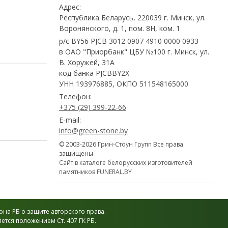
Адрес:
Республика Беларусь, 220039 г. Минск, ул.
Воронянского, д. 1, пом. 8Н, ком. 1
р/с BY56 PJCB 3012 0907 4910 0000 0933
в ОАО "Приорбанк" ЦБУ №100 г. Минск, ул.
В. Хоружей, 31А
код банка PJCBBY2X
УНН 193976885, ОКПО 511548165000
Телефон:
+375 (29) 399-22-66
E-mail:
info@green-stone.by
© 2003-2026
Грин-Стоун Групп
Все права
защищены
Сайт в каталоге белорусских изготовителей
памятников FUNERAL.BY
на РБ о защите авторского права.
тся положением Ст. 407 ГК РБ.