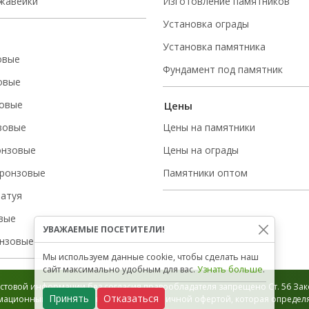
ржавейки
Изготовление памятников
Установка ограды
Установка памятника
овые
Фундамент под памятник
овые
овые
Цены
зовые
Цены на памятники
онзовые
Цены на ограды
ронзовые
Памятники оптом
татуя
вые
УВАЖАЕМЫЕ ПОСЕТИТЕЛИ!
нзовые
Мы используем данные cookie, чтобы сделать наш
сайт максимально удобным для вас.
Узнать больше
.
стовой информации без согласия правообладателя запрещено Ст. 56 Зако
Принять
Отказаться
ационный характер и не является публичной офертой, которая определяе