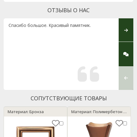
ОТЗЫВЫ О НАС
Спасибо большое. Красивый памятник.
Выраж
за хо
обращ
устан
ни одн
и в с
менед
отлич
профе
слушат
СОПУТСТВУЮЩИЕ ТОВАРЫ
Материал: Бронза
Материал: Полимербетон / бронза