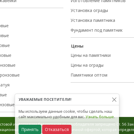
ржавейки
Изготовление памятников
Установка ограды
Установка памятника
овые
Фундамент под памятник
овые
овые
Цены
зовые
Цены на памятники
онзовые
Цены на ограды
ронзовые
Памятники оптом
татуя
вые
УВАЖАЕМЫЕ ПОСЕТИТЕЛИ!
нзовые
Мы используем данные cookie, чтобы сделать наш
сайт максимально удобным для вас.
Узнать больше
.
стовой информации без согласия правообладателя запрещено Ст. 56 Зако
Принять
Отказаться
ационный характер и не является публичной офертой, которая определяе