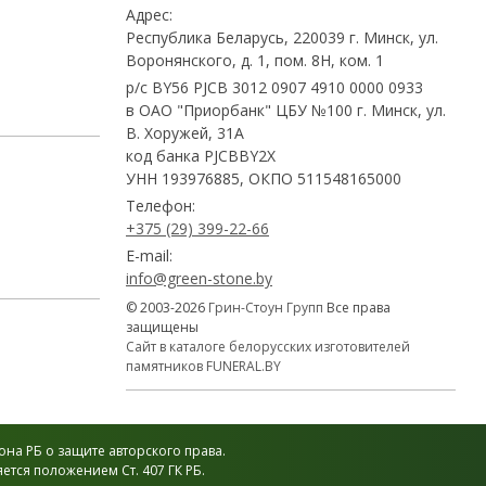
Адрес:
Республика Беларусь, 220039 г. Минск, ул.
Воронянского, д. 1, пом. 8Н, ком. 1
р/с BY56 PJCB 3012 0907 4910 0000 0933
в ОАО "Приорбанк" ЦБУ №100 г. Минск, ул.
В. Хоружей, 31А
код банка PJCBBY2X
УНН 193976885, ОКПО 511548165000
Телефон:
+375 (29) 399-22-66
E-mail:
info@green-stone.by
© 2003-2026
Грин-Стоун Групп
Все права
защищены
Сайт в каталоге белорусских изготовителей
памятников FUNERAL.BY
на РБ о защите авторского права.
тся положением Ст. 407 ГК РБ.