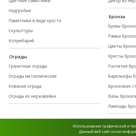
Цветные памятники
Декор из не
Надгробия
Бронза
Памятники в виде креста
Буквы бронз
Скульптуры
Рамки бронз
Колумбарий
Цветы бронз
Кресты брон
Ограды
Гранитные ограды
Распятия бр
Ограды металлические
Барельефы б
Кованая ограда
Бронзовая с
Ограды из нержавейки
Вазы бронзо
Лампады бро
Использование графической и тек
Данный веб-сайт носит информ