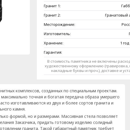
Гранит 1:
Габб
Гранит 2:
Гранатовый 
Месторождение:
Росс
Изготовитель:
Хранение:
1 год
Гарантия:
В стоимость памятника не включены расход
художественному оформлению (гравировка, 
накладные буквы и проч.), доставке и ус
анитных комплексов, созданных по специальным проектам.
 максимально точная и богатая передача образа умершего
асто изготавливаются из двух и более сортов гранита и
ьного камня.
лько формой, но и размерами. Массивная стела позволяет
елания Заказчика, придать готовому изделию солидный
готовлении гранита. Такой габаритный памятник требует