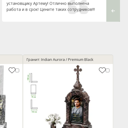
установщику Артему! Отлично выполнена
грамотн
работа и в срок! Цените таких сотрудников!!!
благода
выполнил
Гранит: Indian Aurora / Premium Black