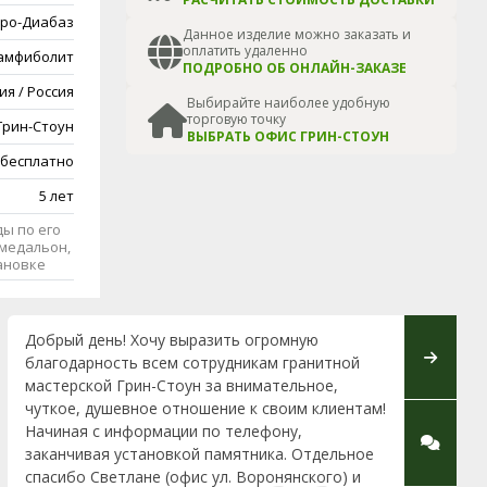
ро-Диабаз
Данное изделие можно заказать и
оплатить удаленно
амфиболит
ПОДРОБНО ОБ ОНЛАЙН-ЗАКАЗЕ
ия / Россия
Выбирайте наиболее удобную
торговую точку
Грин-Стоун
ВЫБРАТЬ ОФИС ГРИН-СТОУН
 бесплатно
5 лет
ы по его
медальон,
тановке
Добрый день! Хочу выразить огромную
Добрый 
благодарность всем сотрудникам гранитной
благода
мастерской Грин-Стоун за внимательное,
(офис ул
чуткое, душевное отношение к своим клиентам!
мемориал
Начиная с информации по телефону,
неравнод
заканчивая установкой памятника. Отдельное
первой в
спасибо Светлане (офис ул. Воронянского) и
професс