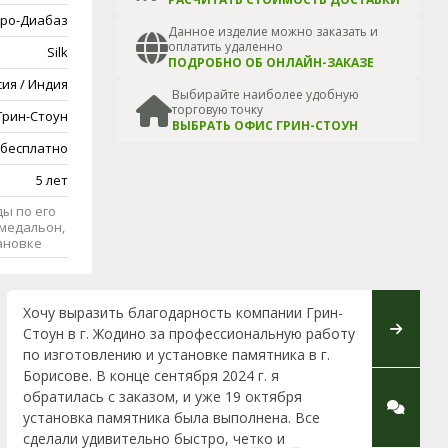
ро-Диабаз
Данное изделие можно заказать и
оплатить удаленно
Silk
ПОДРОБНО ОБ ОНЛАЙН-ЗАКАЗЕ
сия / Индия
Выбирайте наиболее удобную
торговую точку
Грин-Стоун
ВЫБРАТЬ ОФИС ГРИН-СТОУН
 бесплатно
5 лет
ы по его
медальон,
тановке
Хочу выразить благодарность компании Грин-
Хотим с
Стоун в г. Жодино за профессиональную работу
фирмы G
по изготовлению и установке памятника в г.
установк
Борисове. В конце сентября 2024 г. я
и вместо
обратилась с заказом, и уже 19 октября
изготов
установка памятника была выполнена. Все
Инне, к
сделали удивительно быстро, четко и
вникала