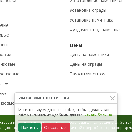
ржавейки
Изготовление памятников
Установка ограды
Установка памятника
овые
Фундамент под памятник
овые
овые
Цены
зовые
Цены на памятники
онзовые
Цены на ограды
ронзовые
Памятники оптом
татуя
вые
УВАЖАЕМЫЕ ПОСЕТИТЕЛИ!
нзовые
Мы используем данные cookie, чтобы сделать наш
сайт максимально удобным для вас.
Узнать больше
.
стовой информации без согласия правообладателя запрещено Ст. 56 Зако
Принять
Отказаться
ационный характер и не является публичной офертой, которая определяе