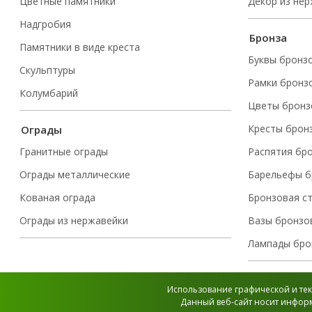
Цветные памятники
Декор из не
Надгробия
Бронза
Памятники в виде креста
Буквы бронз
Скульптуры
Рамки бронз
Колумбарий
Цветы бронз
Кресты брон
Ограды
Гранитные ограды
Распятия бр
Ограды металлические
Барельефы б
Кованая ограда
Бронзовая с
Ограды из нержавейки
Вазы бронзо
Лампады бро
Использование графической и тек
Данный веб-сайт носит информ