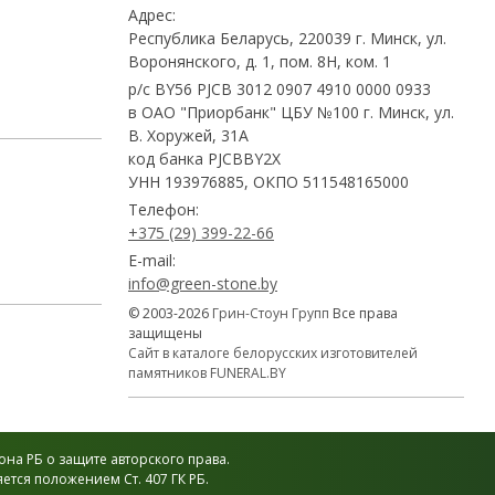
Адрес:
Республика Беларусь, 220039 г. Минск, ул.
Воронянского, д. 1, пом. 8Н, ком. 1
р/с BY56 PJCB 3012 0907 4910 0000 0933
в ОАО "Приорбанк" ЦБУ №100 г. Минск, ул.
В. Хоружей, 31А
код банка PJCBBY2X
УНН 193976885, ОКПО 511548165000
Телефон:
+375 (29) 399-22-66
E-mail:
info@green-stone.by
© 2003-2026
Грин-Стоун Групп
Все права
защищены
Сайт в каталоге белорусских изготовителей
памятников FUNERAL.BY
на РБ о защите авторского права.
тся положением Ст. 407 ГК РБ.