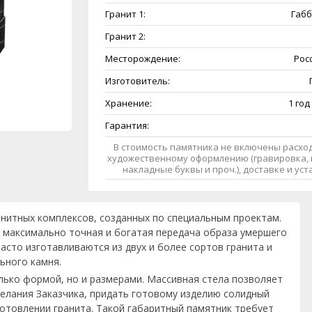
Гранит 1:
Габб
Гранит 2:
Месторождение:
Рос
Изготовитель:
Хранение:
1 год
Гарантия:
В стоимость памятника не включены расход
художественному оформлению (гравировка, 
накладные буквы и проч.), доставке и ус
анитных комплексов, созданных по специальным проектам.
 максимально точная и богатая передача образа умершего
асто изготавливаются из двух и более сортов гранита и
ьного камня.
лько формой, но и размерами. Массивная стела позволяет
елания Заказчика, придать готовому изделию солидный
готовлении гранита. Такой габаритный памятник требует