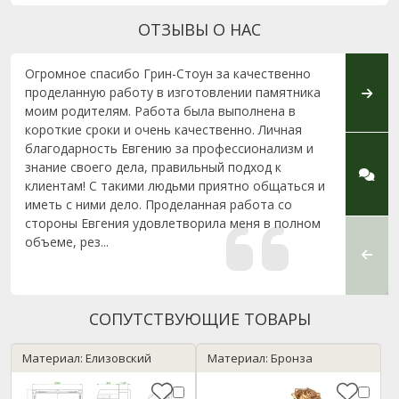
ОТЗЫВЫ О НАС
Огромное спасибо Грин-Стоун за качественно
Выраж
проделанную работу в изготовлении памятника
изгот
моим родителям. Работа была выполнена в
частн
короткие сроки и очень качественно. Личная
Кукар
благодарность Евгению за профессионализм и
Также
знание своего дела, правильный подход к
памят
клиентам! С такими людьми приятно общаться и
работу
иметь с ними дело. Проделанная работа со
слаже
стороны Евгения удовлетворила меня в полном
объеме, рез...
СОПУТСТВУЮЩИЕ ТОВАРЫ
Материал: Елизовский
Материал: Бронза