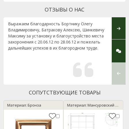
ОТЗЫВЫ О НАС
Выражаем благодарность Бортнику Олегу
Здрав
Владимировичу, Батракову Алексею, Шинкевичу
благо
Максиму за установку и благоустройство места
Юлии 
захоронения с 20.06.12 по 28.06.12 и пожелать
и кон
дальнейших успехов в их благородном труде.
быстр
делал
прове
сдела
качес
увидев 
СОПУТСТВУЮЩИЕ ТОВАРЫ
Материал: Бронза
Материал: Мансуровский / Нержавейка