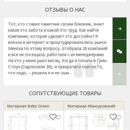
ОТЗЫВЫ О НАС
Тот, кто ставил памятник своим близким, знает
Уважа
какая это забота и какой это труд. Как найти
огром
компанию, которая сделает это достойно? Я
всей 
влезла в интернет и проштудировала весь рынок
клиен
Минска по этому вопросу, отобрала 26 компаний
задач
и все их посещала, работала с их менеджерами.
и уст
На это у меня ушел месяц. Когда я попала в Грин-
владе
Стоун (Сырокомли 38), я прекратила поиски.То,
благо
что надо, – решила я и не оши...
вовлеч
СОПУТСТВУЮЩИЕ ТОВАРЫ
Материал: Baltic Green
Материал: Мансуровский