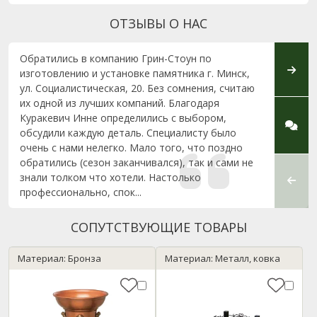
ОТЗЫВЫ О НАС
Обратились в компанию Грин-Стоун по
Добры
изготовлению и установке памятника г. Минск,
благо
ул. Социалистическая, 20. Без сомнения, считаю
(офис
их одной из лучших компаний. Благодаря
мемор
Куракевич Инне определились с выбором,
нерав
обсудили каждую деталь. Специалисту было
перво
очень с нами нелегко. Мало того, что поздно
профе
обратились (сезон заканчивался), так и сами не
грамо
знали толком что хотели. Настолько
благо
профессионально, спок...
выполн
СОПУТСТВУЮЩИЕ ТОВАРЫ
Материал: Бронза
Материал: Металл, ковка