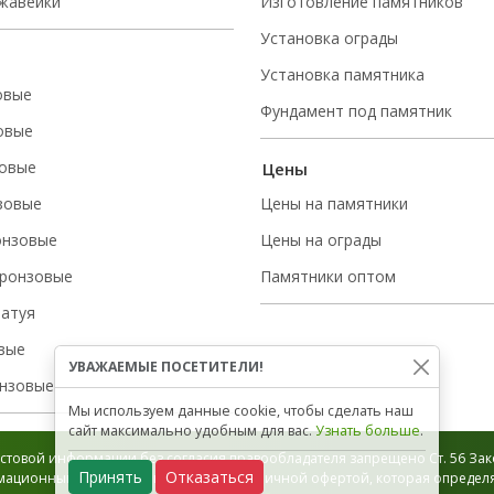
ржавейки
Изготовление памятников
Установка ограды
Установка памятника
овые
Фундамент под памятник
овые
овые
Цены
зовые
Цены на памятники
онзовые
Цены на ограды
ронзовые
Памятники оптом
татуя
вые
УВАЖАЕМЫЕ ПОСЕТИТЕЛИ!
нзовые
Мы используем данные cookie, чтобы сделать наш
сайт максимально удобным для вас.
Узнать больше
.
стовой информации без согласия правообладателя запрещено Ст. 56 Зако
Принять
Отказаться
ационный характер и не является публичной офертой, которая определяе