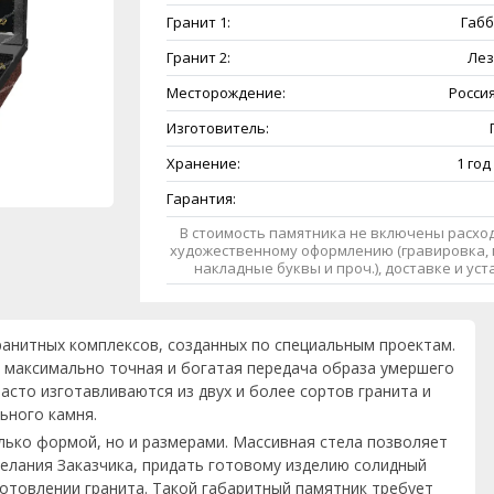
Гранит 1:
Габб
Гранит 2:
Лез
Месторождение:
Россия
Изготовитель:
Хранение:
1 год
Гарантия:
В стоимость памятника не включены расход
художественному оформлению (гравировка, 
накладные буквы и проч.), доставке и ус
ранитных комплексов, созданных по специальным проектам.
 максимально точная и богатая передача образа умершего
асто изготавливаются из двух и более сортов гранита и
ьного камня.
лько формой, но и размерами. Массивная стела позволяет
елания Заказчика, придать готовому изделию солидный
готовлении гранита. Такой габаритный памятник требует