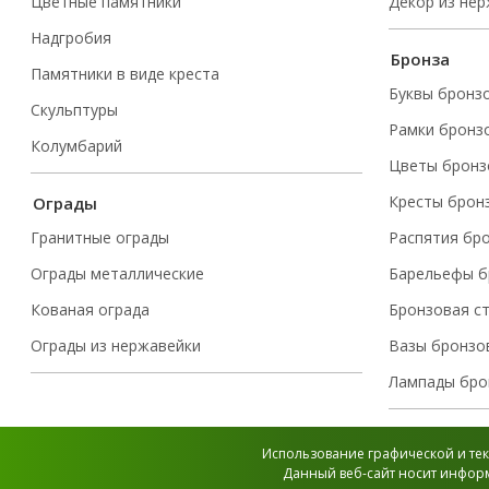
Цветные памятники
Декор из не
Надгробия
Бронза
Памятники в виде креста
Буквы бронз
Скульптуры
Рамки бронз
Колумбарий
Цветы бронз
Кресты брон
Ограды
Гранитные ограды
Распятия бр
Ограды металлические
Барельефы б
Кованая ограда
Бронзовая с
Ограды из нержавейки
Вазы бронзо
Лампады бро
Использование графической и тек
Данный веб-сайт носит информ