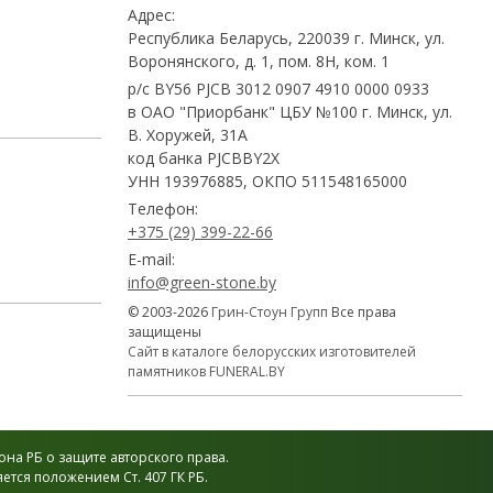
Адрес:
Республика Беларусь, 220039 г. Минск, ул.
Воронянского, д. 1, пом. 8Н, ком. 1
р/с BY56 PJCB 3012 0907 4910 0000 0933
в ОАО "Приорбанк" ЦБУ №100 г. Минск, ул.
В. Хоружей, 31А
код банка PJCBBY2X
УНН 193976885, ОКПО 511548165000
Телефон:
+375 (29) 399-22-66
E-mail:
info@green-stone.by
© 2003-2026
Грин-Стоун Групп
Все права
защищены
Сайт в каталоге белорусских изготовителей
памятников FUNERAL.BY
на РБ о защите авторского права.
тся положением Ст. 407 ГК РБ.