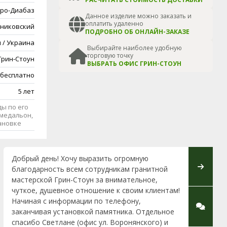
ро-Диабаз
Данное изделие можно заказать и
оплатить удаленно
никовский
ПОДРОБНО ОБ ОНЛАЙН-ЗАКАЗЕ
 / Украина
Выбирайте наиболее удобную
торговую точку
Грин-Стоун
ВЫБРАТЬ ОФИС ГРИН-СТОУН
 бесплатно
5 лет
ы по его
медальон,
тановке
Добрый день! Хочу выразить огромную
Выражаю
благодарность всем сотрудникам гранитной
Особенн
мастерской Грин-Стоун за внимательное,
Ольгу в 
чуткое, душевное отношение к своим клиентам!
професс
Начиная с информации по телефону,
выполне
заканчивая установкой памятника. Отдельное
Благода
спасибо Светлане (офис ул. Воронянского) и