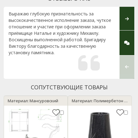
Выражаю глубокую признательность за
Хочу 
высококачественное исполнение заказа, чуткое
Стоун
отношение и участие при оформлении заказа
по изг
приёмщице Наталье и художнику Михаилу.
Борисо
Восхищены выполненной работой. Бригадиру
с зака
Виктору благодарность за качественную
памят
установку памятника.
удиви
Особу
менед
сопров
СОПУТСТВУЮЩИЕ ТОВАРЫ
Материал: Мансуровский
Материал: Полимербетон / темный гранит