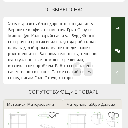
ОТЗЫВЫ О НАС
Хочу выразить благодарность специалисту
Заказ
Веронике в офисах компании Грин-Стоун в
согла
Минске (ул. Кальварийская и ул. Бурдейного),
камня
которая на протяжении полугода работала с
качест
нами над выбором памятников для наших
моего 
родственников. За внимательность, терпение,
приня
пунктуальность и помощь в решениях,
благо
возникающих проблем. Работы выполнены
Жодин
качественно и в срок. Также спасибо всем
было 
сотрудникам Грин Стоун, которы...
взаимо
СОПУТСТВУЮЩИЕ ТОВАРЫ
Материал: Мансуровский
Материал: Габбро-Диабаз