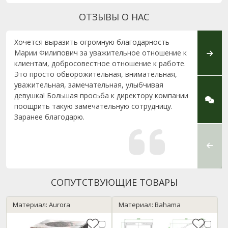
ОТЗЫВЫ О НАС
Хочется выразить огромную благодарность
Добры
Марии Филипович за уважительное отношение к
благо
клиентам, добросовестное отношение к работе.
(офис
Это просто обворожительная, внимательная,
мемор
уважительная, замечательная, улыбчивая
нерав
девушка! Большая просьба к директору компании
перво
поощрить такую замечательную сотрудницу.
профе
Заранее благодарю.
грамо
благо
выполн
СОПУТСТВУЮЩИЕ ТОВАРЫ
Материал: Aurora
Материал: Bahama