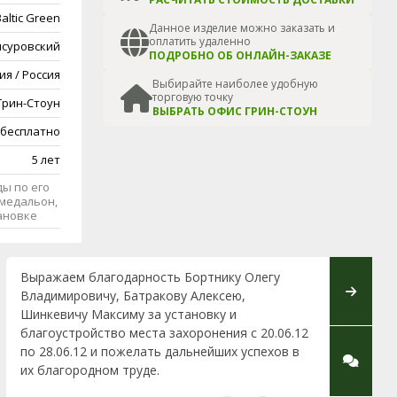
altic Green
Данное изделие можно заказать и
оплатить удаленно
суровский
ПОДРОБНО ОБ ОНЛАЙН-ЗАКАЗЕ
я / Россия
Выбирайте наиболее удобную
торговую точку
Грин-Стоун
ВЫБРАТЬ ОФИС ГРИН-СТОУН
 бесплатно
5 лет
ы по его
медальон,
тановке
Выражаем благодарность Бортнику Олегу
Выражае
Владимировичу, Батракову Алексею,
сотрудни
Шинкевичу Максиму за установку и
професс
благоустройство места захоронения с 20.06.12
отношен
по 28.06.12 и пожелать дальнейших успехов в
Кисловой
их благородном труде.
принимал
памятни