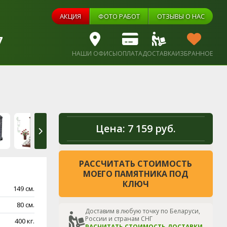
АКЦИЯ
ФОТО РАБОТ
ОТЗЫВЫ О НАС
7
НАШИ ОФИСЫ
ОПЛАТА
ДОСТАВКА
ИЗБРАННОЕ
Цена:
7 159 руб.
РАССЧИТАТЬ СТОИМОСТЬ
МОЕГО ПАМЯТНИКА ПОД
КЛЮЧ
149 см.
80 см.
Доставим в любую точку по Беларуси,
России и странам СНГ
400 кг.
РАСЧИТАТЬ СТОИМОСТЬ ДОСТАВКИ