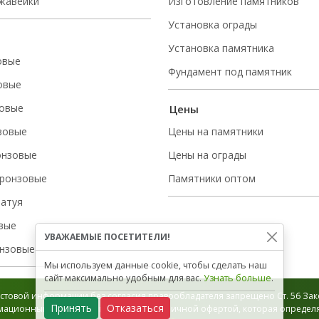
ржавейки
Изготовление памятников
Установка ограды
Установка памятника
овые
Фундамент под памятник
овые
овые
Цены
зовые
Цены на памятники
онзовые
Цены на ограды
ронзовые
Памятники оптом
татуя
вые
УВАЖАЕМЫЕ ПОСЕТИТЕЛИ!
нзовые
Мы используем данные cookie, чтобы сделать наш
сайт максимально удобным для вас.
Узнать больше
.
стовой информации без согласия правообладателя запрещено Ст. 56 Зако
Принять
Отказаться
ационный характер и не является публичной офертой, которая определяе