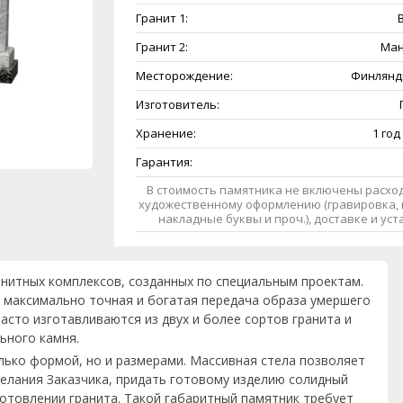
Гранит 1:
B
Гранит 2:
Ман
Месторождение:
Финлянди
Изготовитель:
Хранение:
1 год
Гарантия:
В стоимость памятника не включены расход
художественному оформлению (гравировка, 
накладные буквы и проч.), доставке и ус
анитных комплексов, созданных по специальным проектам.
 максимально точная и богатая передача образа умершего
асто изготавливаются из двух и более сортов гранита и
ьного камня.
лько формой, но и размерами. Массивная стела позволяет
елания Заказчика, придать готовому изделию солидный
готовлении гранита. Такой габаритный памятник требует