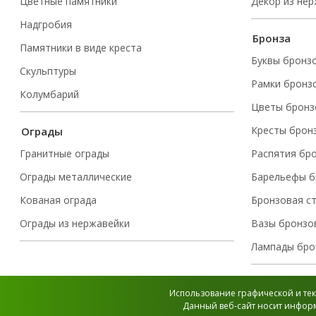
Цветные памятники
Декор из не
Надгробия
Бронза
Памятники в виде креста
Буквы бронз
Скульптуры
Рамки бронз
Колумбарий
Цветы бронз
Кресты брон
Ограды
Гранитные ограды
Распятия бр
Ограды металлические
Барельефы б
Кованая ограда
Бронзовая с
Ограды из нержавейки
Вазы бронзо
Лампады бро
Использование графической и тек
Данный веб-сайт носит информ