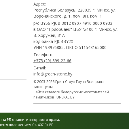
Адрес:
Республика Беларусь, 220039 г. Минск, ул.
Воронянского, д. 1, пом. 8Н, ком. 1
р/с BY56 PJCB 3012 0907 4910 0000 0933
в ОАО "Приорбанк" ЦБУ №100 г. Минск, ул.
В. Хоружей, 31А
код банка PJCBBY2X
УНН 193976885, ОКПО 511548165000
Телефон:
+375 (29) 399-22-66
E-mail:
info@green-stone.by
© 2003-2026
Грин-Стоун Групп
Все права
защищены
Сайт в каталоге белорусских изготовителей
памятников FUNERAL.BY
на РБ о защите авторского права.
тся положением Ст. 407 ГК РБ.