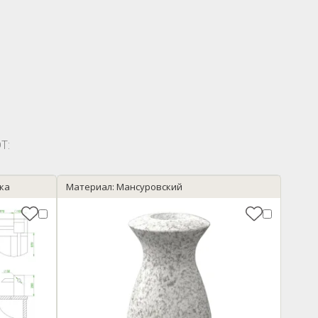
Т:
йка
Материал: Мансуровский