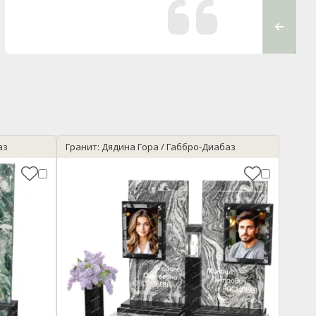
высоко о
фирмы, 
Низкий В
аз
Гранит: Дядина Гора / Габбро-Диабаз