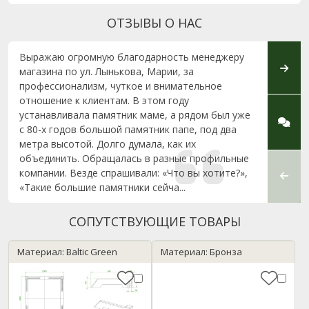
ОТЗЫВЫ О НАС
Выражаю огромную благодарность менеджеру
От ду
магазина по ул. Лынькова, Марии, за
хочу 
профессионализм, чуткое и внимательное
Марию
отношение к клиентам. В этом году
за от
устанавливала памятник маме, а рядом был уже
любой
с 80-х годов большой памятник папе, под два
за пр
метра высотой. Долго думала, как их
преда
объединить. Обращалась в разные профильные
Есть 
компании. Везде спрашивали: «Что вы хотите?»,
любое 
«Такие большие памятники сейча...
СОПУТСТВУЮЩИЕ ТОВАРЫ
Материал: Baltic Green
Материал: Бронза