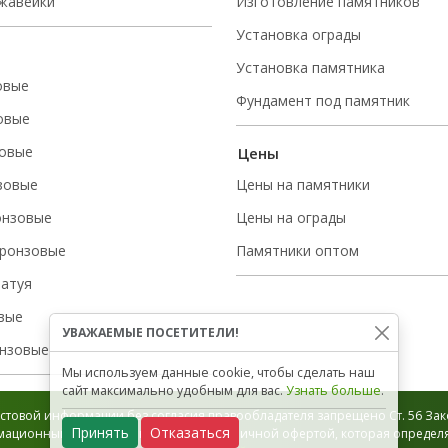
ржавейки
Изготовление памятников
Установка ограды
Установка памятника
овые
Фундамент под памятник
овые
овые
Цены
зовые
Цены на памятники
онзовые
Цены на ограды
ронзовые
Памятники оптом
татуя
вые
УВАЖАЕМЫЕ ПОСЕТИТЕЛИ!
нзовые
Мы используем данные cookie, чтобы сделать наш
сайт максимально удобным для вас.
Узнать больше
.
стовой информации без согласия правообладателя запрещено Ст. 56 Зако
Принять
Отказаться
ационный характер и не является публичной офертой, которая определяе