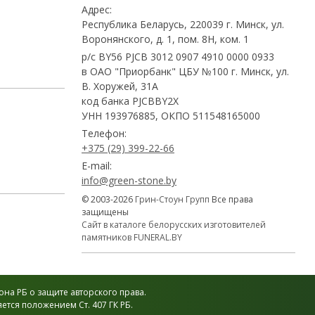
Адрес:
Республика Беларусь, 220039 г. Минск, ул.
Воронянского, д. 1, пом. 8Н, ком. 1
р/с BY56 PJCB 3012 0907 4910 0000 0933
в ОАО "Приорбанк" ЦБУ №100 г. Минск, ул.
В. Хоружей, 31А
код банка PJCBBY2X
УНН 193976885, ОКПО 511548165000
Телефон:
+375 (29) 399-22-66
E-mail:
info@green-stone.by
© 2003-2026
Грин-Стоун Групп
Все права
защищены
Сайт в каталоге белорусских изготовителей
памятников FUNERAL.BY
на РБ о защите авторского права.
тся положением Ст. 407 ГК РБ.