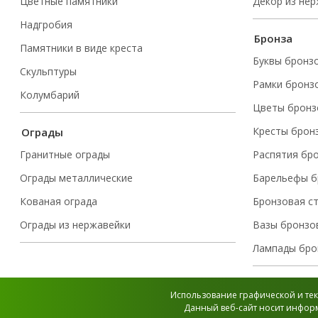
Цветные памятники
Декор из не
Надгробия
Бронза
Памятники в виде креста
Буквы бронз
Скульптуры
Рамки бронз
Колумбарий
Цветы бронз
Кресты брон
Ограды
Гранитные ограды
Распятия бр
Ограды металлические
Барельефы б
Кованая ограда
Бронзовая с
Ограды из нержавейки
Вазы бронзо
Лампады бро
Использование графической и тек
Данный веб-сайт носит информ