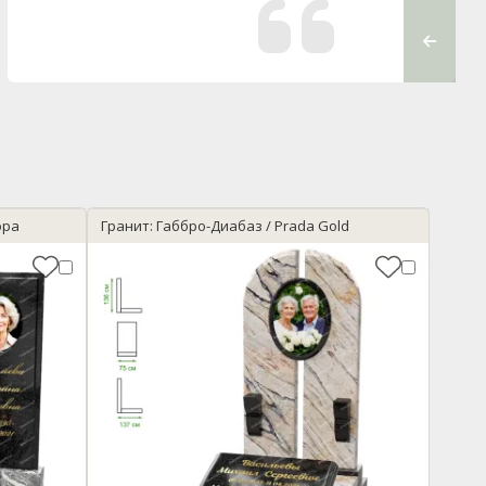
связанны
Чувству
всех ста
ора
Гранит: Габбро-Диабаз / Prada Gold