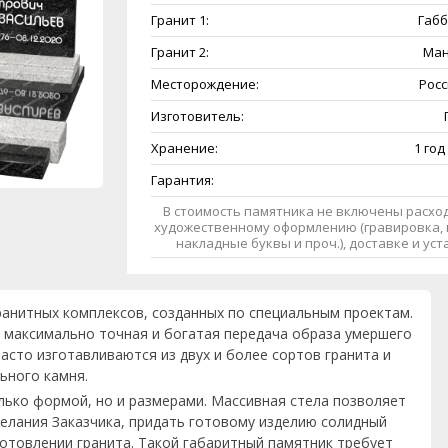
Гранит 1:
Габб
Гранит 2:
Ман
Месторождение:
Росс
Изготовитель:
Хранение:
1 год
Гарантия:
В стоимость памятника не включены расход
художественному оформлению (гравировка, 
накладные буквы и проч.), доставке и ус
ранитных комплексов, созданных по специальным проектам.
 максимально точная и богатая передача образа умершего
асто изготавливаются из двух и более сортов гранита и
ьного камня.
лько формой, но и размерами. Массивная стела позволяет
елания Заказчика, придать готовому изделию солидный
готовлении гранита. Такой габаритный памятник требует