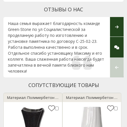
ОТЗЫВЫ О НАС
Наша семья выражает благодарность команде
Выраж
Green-Stone по ул Социалистической за
по пр
проделанную работу по изготовлению и
выбор
установке памятника по договору С-25-02-23.
Профе
Работа выполнена качественно и в срок.
клиен
Отдельное спасибо установщику Максиму и его
коллеге. Ваша слаженная работа навсегда будет
запечатлена в вечной памяти близкого нам
человека!
СОПУТСТВУЮЩИЕ ТОВАРЫ
Материал: Полимербетон / темный гранит
Материал: Полимербетон / мрамор