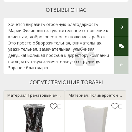
ОТЗЫВЫ О НАС
Хочется выразить огромную благодарность
Добры
Марии Филипович за уважительное отношение к
клиен
клиентам, добросовестное отношение к работе.
к люд
Это просто обворожительная, внимательная,
устан
уважительная, замечательная, улыбчивая
Особу
девушка! Большая просьба к директору компании
монта
поощрить такую замечательную сотрудницу.
Заранее благодарю.
СОПУТСТВУЮЩИЕ ТОВАРЫ
Материал: Гранатовый амфиболит
Материал: Полимербетон / мрамор