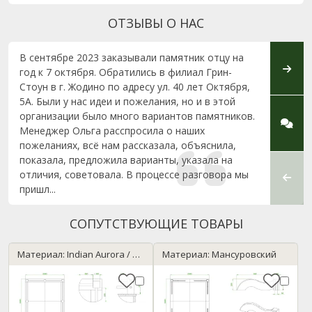
ОТЗЫВЫ О НАС
В сентябре 2023 заказывали памятник отцу на
Уважа
год к 7 октября. Обратились в филиал Грин-
Степа
Стоун в г. Жодино по адресу ул. 40 лет Октября,
благо
5А. Были у нас идеи и пожелания, но и в этой
отличн
организации было много вариантов памятников.
изгот
Менеджер Ольга расспросила о наших
благо
пожеланиях, всё нам рассказала, объяснила,
Спаси
показала, предложила варианты, указала на
добро
отличия, советовала. В процессе разговора мы
без и
пришл...
СОПУТСТВУЮЩИЕ ТОВАРЫ
Материал: Indian Aurora / Нержавейка
Материал: Мансуровский