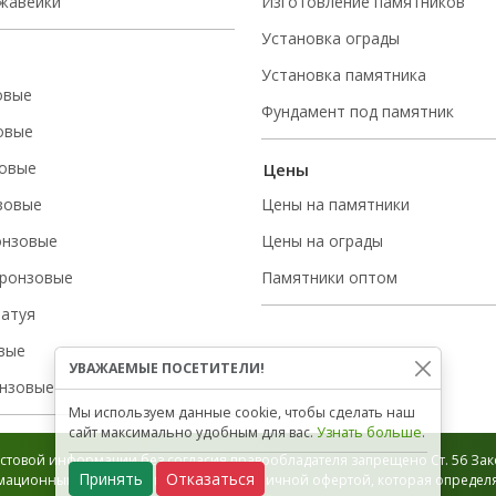
ржавейки
Изготовление памятников
Установка ограды
Установка памятника
овые
Фундамент под памятник
овые
овые
Цены
зовые
Цены на памятники
онзовые
Цены на ограды
ронзовые
Памятники оптом
татуя
вые
УВАЖАЕМЫЕ ПОСЕТИТЕЛИ!
нзовые
Мы используем данные cookie, чтобы сделать наш
сайт максимально удобным для вас.
Узнать больше
.
стовой информации без согласия правообладателя запрещено Ст. 56 Зако
Принять
Отказаться
ационный характер и не является публичной офертой, которая определяе