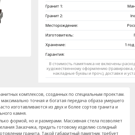
Гранит 1:
Ман
Гранит 2:
In
Месторождение:
Рос
Изготовитель:
Хранение:
1 год
Гарантия:
В стоимость памятника не включены расход
художественному оформлению (гравировка, 
накладные буквы и проч.), доставке и ус
ранитных комплексов, созданных по специальным проектам.
 максимально точная и богатая передача образа умершего
асто изготавливаются из двух и более сортов гранита и
ьного камня.
лько формой, но и размерами. Массивная стела позволяет
елания Заказчика, придать готовому изделию солидный
готовлении гранита. Такой габаритный памятник требует