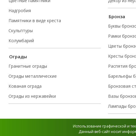
Цветные памятники
Декор из не
Надгробия
Бронза
Памятники в виде креста
Буквы бронз
Скульптуры
Рамки бронз
Колумбарий
Цветы бронз
Кресты брон
Ограды
Гранитные ограды
Распятия бр
Ограды металлические
Барельефы б
Кованая ограда
Бронзовая с
Ограды из нержавейки
Вазы бронзо
Лампады бро
Использование графической и тек
Данный веб-сайт носит информ