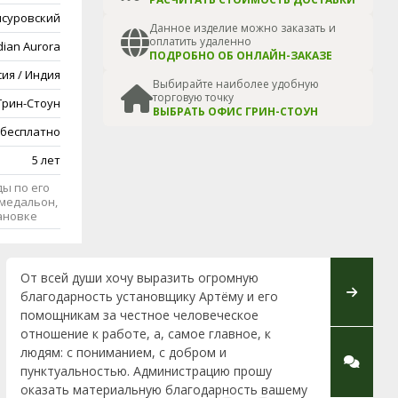
суровский
Данное изделие можно заказать и
оплатить удаленно
dian Aurora
ПОДРОБНО ОБ ОНЛАЙН-ЗАКАЗЕ
сия / Индия
Выбирайте наиболее удобную
торговую точку
Грин-Стоун
ВЫБРАТЬ ОФИС ГРИН-СТОУН
 бесплатно
5 лет
ы по его
медальон,
тановке
От всей души хочу выразить огромную
Обративш
благодарность установщику Артёму и его
Жодино 
помощникам за честное человеческое
какой к
отношение к работе, а, самое главное, к
комплекс
людям: с пониманием, с добром и
чуткость
пунктуальностью. Администрацию прошу
советы и
оказать материальную благодарность вашему
офис в У