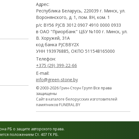
Адрес:
Республика Беларусь, 220039 г. Минск, ул.
Воронянского, д. 1, пом. 8Н, ком. 1
р/с BY56 PJCB 3012 0907 4910 0000 0933
в ОАО "Приорбанк" ЦБУ №100 г. Минск, ул.
В. Хоружей, 31А
код банка PJCBBY2X
УНН 193976885, ОКПО 511548165000
Телефон:
+375 (29) 399-22-66
E-mail:
info@green-stone.by
© 2003-2026
Грин-Стоун Групп
Все права
защищены
Сайт в каталоге белорусских изготовителей
памятников FUNERAL.BY
на РБ о защите авторского права.
тся положением Ст. 407 ГК РБ.