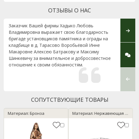
ОТЗЫВЫ О НАС
Заказчик Вашей фирмы Хадыко Любовь
Выраж
Владимировна выражает свою благодарность
Михай
бригаде установщиков памятника и ограды на
отнош
кладбище в д. Тарасово Воробьёвой Инне
нашег
Макаровне Алексею Батракову и Максиму
корот
Шинкевичу за внимательное и добросовестное
обслу
отношение к своим обязанностям.
совет
знаком
качест
СОПУТСТВУЮЩИЕ ТОВАРЫ
Материал: Бронза
Материал: Нержавеющая сталь