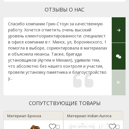
ОТЗЫВЫ О НАС
Спасибо компании Грин-Стоун за качественную
Хочет
работу. Хочется отметить очень высокий
лично
уровень клиентоориентированности: специалист
Памят
в офисе компании в г. Минск, ул, Воронянского, 1
(наск
помогла в выборе, сориентировала в материалах
польз
и объяснила нюансы. Также, бригада
сдела
установщиков (Артем и Михаил), удивили тем,
Кажды
что абсолютно без нашего контроля и участия,
закан
провели установку памятника и благоустройство
заслу
у...
Спасиб
СОПУТСТВУЮЩИЕ ТОВАРЫ
Материал: Бронза
Материал: Indian Aurora