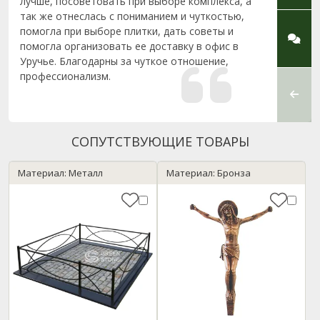
лучше, посоветовать при выборе комплекса, а
Юлии 
так же отнеслась с пониманием и чуткостью,
и кон
помогла при выборе плитки, дать советы и
быстр
помогла организовать ее доставку в офис в
делал
Уручье. Благодарны за чуткое отношение,
прове
профессионализм.
сдела
качес
увидев 
СОПУТСТВУЮЩИЕ ТОВАРЫ
Материал: Металл
Материал: Бронза