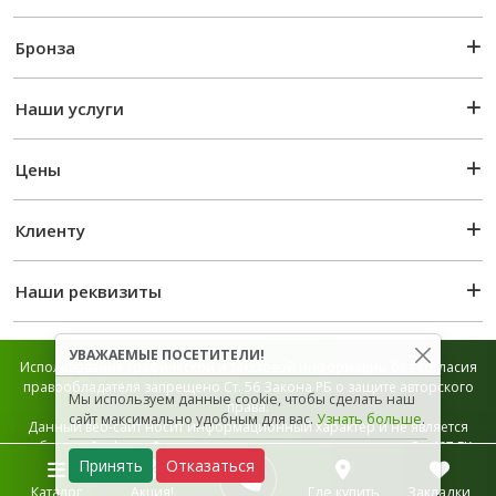
Бронза
Наши услуги
Цены
Клиенту
Наши реквизиты
УВАЖАЕМЫЕ ПОСЕТИТЕЛИ!
Использование графической и текстовой информации без согласия
правообладателя запрещено Ст. 56 Закона РБ о защите авторского
Мы используем данные cookie, чтобы сделать наш
права.
сайт максимально удобным для вас.
Узнать больше
.
Данный веб-сайт носит информационный характер и не является
публичной офертой, которая определяется положением Ст. 407 ГК
Принять
Отказаться
РБ.
Карта сайта
Каталог
Акция!
Где купить
Закладки