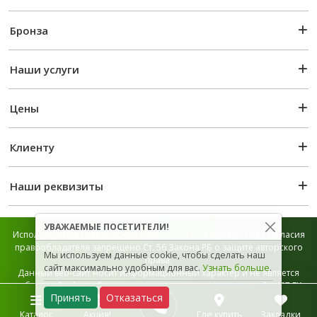
Бронза
Наши услуги
Цены
Клиенту
Наши реквизиты
УВАЖАЕМЫЕ ПОСЕТИТЕЛИ!
Использование графической и текстовой информации без согласия
правообладателя запрещено Ст. 56 Закона РБ о защите авторского
Мы используем данные cookie, чтобы сделать наш
права.
сайт максимально удобным для вас.
Узнать больше
.
Данный веб-сайт носит информационный характер и не является
публичной офертой, которая определяется положением Ст. 407 ГК
Принять
Отказаться
РБ.
Карта сайта
Каталог
Акция!
Где купить
Закладки