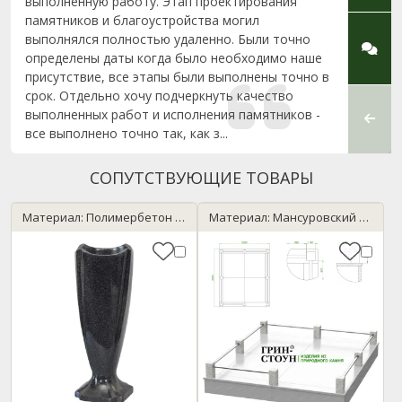
выполненную работу. Этап проектирования
отнош
памятников и благоустройства могил
нашег
выполнялся полностью удаленно. Были точно
корот
определены даты когда было необходимо наше
обслу
присутствие, все этапы были выполнены точно в
совет
срок. Отдельно хочу подчеркнуть качество
знаком
выполненных работ и исполнения памятников -
качест
все выполнено точно так, как з...
СОПУТСТВУЮЩИЕ ТОВАРЫ
Материал: Полимербетон / темный гранит
Материал: Мансуровский / Нержавейка