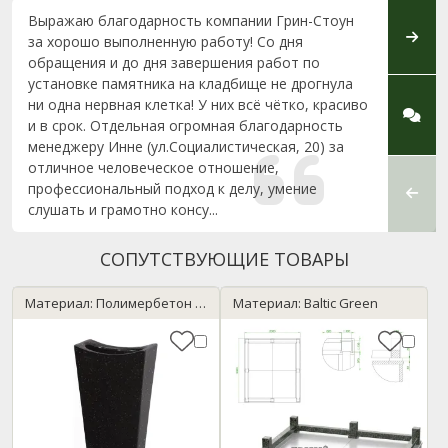
Выражаю благодарность компании Грин-Стоун
Хочу 
за хорошо выполненную работу! Со дня
Стоун
обращения и до дня завершения работ по
и доб
установке памятника на кладбище не дрогнула
Особу
ни одна нервная клетка! У них всё чётко, красиво
Серге
и в срок. Отдельная огромная благодарность
своег
менеджеру Инне (ул.Социалистическая, 20) за
и такт
отличное человеческое отношение,
фунда
профессиональный подход к делу, умение
памят
слушать и грамотно консу...
красив
СОПУТСТВУЮЩИЕ ТОВАРЫ
Материал: Полимербетон / темный гранит
Материал: Baltic Green