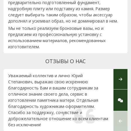
предварительно подготовленный фундамент,
надгробную плиту или подставку из камня. Размер
следует выбирать таким образом, чтобы аксессуар
дополнял и усиливал образ, но не доминировал в нем.
Мы не только реализуем бронзовые вазы, но и
предлагаем из профессиональную установку с
использованием материалов, рекомендованных
изготовителем.
ОТЗЫВЫ О НАС
Уважаемый коллектив и лично Юрий
Добры
Степанович, выражаю свою искреннюю
отца в
благодарность Вам и вашим сотрудникам за
с усло
отличное знание своего дела, сервис в
прини
изготовлении памятника матери. Отдельная
Могу 
благодарность художникам-оформителям.
одного
Спасибо за поддержку, сочувствие и
пожел
доброжелательное отношение ко всем клиентам
памят
без исключения!
Моя се