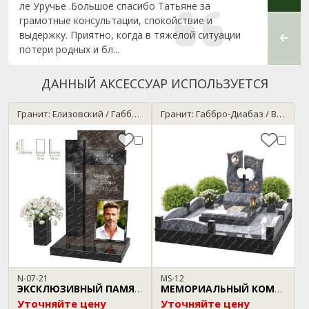
ле Уручье .Большое спасибо Татьяне за
пункт
грамотные консультации, спокойствие и
возни
выдержку. Приятно, когда в тяжёлой ситуации
качест
потери родных и бл...
сотруд
ДАННЫЙ АКСЕССУАР ИСПОЛЬЗУЕТСЯ
Гранит: Елизовский / Габбро-Диабаз
Гранит: Габбро-Диабаз / Bahama Blue
N-07-21
MS-12
ЭКСКЛЮЗИВНЫЙ ПАМЯТНИК
МЕМОРИАЛЬНЫЙ КОМПЛЕКС
Уточняйте цену
Уточняйте цену