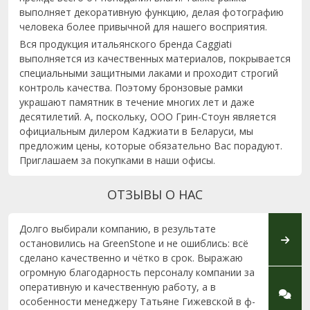
выполняет декоративную функцию, делая фотографию
человека более привычной для нашего восприятия.
Вся продукция итальянского бренда Caggiati
выполняется из качественных материалов, покрывается
специальными защитными лаками и проходит строгий
контроль качества. Поэтому бронзовые рамки
украшают памятник в течение многих лет и даже
десятилетий. А, поскольку, ООО Грин-Стоун является
официальным дилером Каджиати в Беларуси, мы
предложим цены, которые обязательно Вас порадуют.
Приглашаем за покупками в наши офисы.
ОТЗЫВЫ О НАС
Долго выбирали компанию, в результате
Хочу 
остановились на GreenStone и не ошиблись: всё
Верон
сделано качественно и чётко в срок. Выражаю
Минске
огромную благодарность персоналу компании за
котор
оперативную и качественную работу, а в
нами 
особенности менеджеру Татьяне Гижевской в ф-
родст