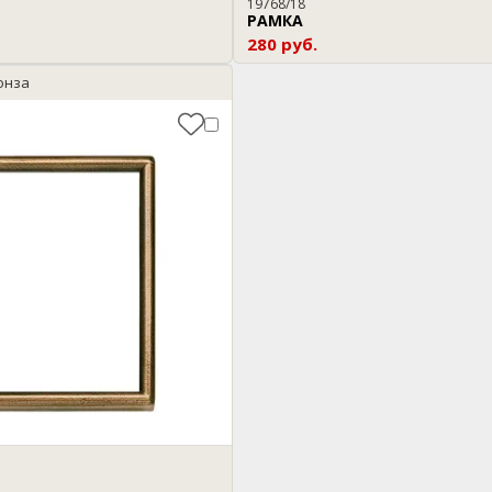
19768/18
РАМКА
280 руб.
онза