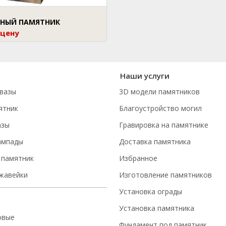
НЫЙ ПАМЯТНИК
 цену
Наши услуги
вазы
3D модели памятников
ятник
Благоустройство могил
азы
Гравировка на памятнике
ампады
Доставка памятника
 памятник
Избранное
ржавейки
Изготовление памятников
Установка ограды
Установка памятника
овые
Фундамент под памятник