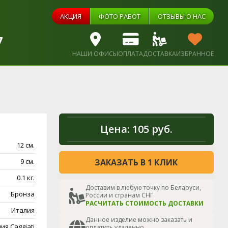
АКЦИЯ
ФОТО РАБОТ
ОТЗЫВЫ О НАС
7
НАШИ ОФИСЫ
ОПЛАТА
ДОСТАВКА
ИЗБРАННОЕ
Цена:
105 руб.
12 см.
9 см.
ЗАКАЗАТЬ В 1 КЛИК
0.1 кг.
Доставим в любую точку по Беларуси,
Бронза
России и странам СНГ
РАСЧИТАТЬ СТОИМОСТЬ ДОСТАВКИ
Италия
Данное изделие можно заказать и
ия Caggiati
оплатить удаленно