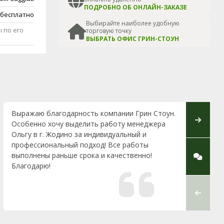
ПОДРОБНО ОБ ОНЛАЙН-ЗАКАЗЕ
 бесплатно
Выбирайте наиболее удобную
 по его
торговую точку
ВЫБРАТЬ ОФИС ГРИН-СТОУН
Выражаю благодарность компании Грин Стоун.
Выражаю
Особенно хочу выделить работу менеджера
изготов
Ольгу в г. Жодино за индивидуальный и
частност
профессиональный подход! Все работы
Кукареви
выполнены раньше срока и качественно!
Также о
Благодарю!
памятник
работу в
слаженн