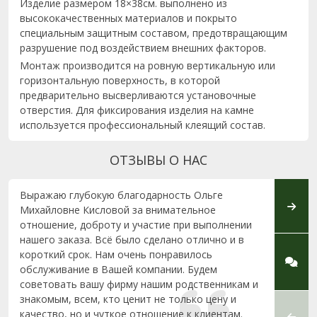
Изделие размером 18×38см. выполнено из
высококачественных материалов и покрыто
специальным защитным составом, предотвращающим
разрушение под воздействием внешних факторов.
Монтаж производится на ровную вертикальную или
горизонтальную поверхность, в которой
предварительно высверливаются установочные
отверстия. Для фиксирования изделия на камне
используется профессиональный клеящий состав.
ОТЗЫВЫ О НАС
Выражаю глубокую благодарность Ольге
Хотим
Михайловне Кисловой за внимательное
компа
отношение, доброту и участие при выполнении
профе
нашего заказа. Всё было сделано отлично и в
за кон
короткий срок. Нам очень понравилось
Социал
обслуживание в Вашей компании. Будем
объясн
советовать вашу фирму нашим родственникам и
всегд
знакомым, всем, кто ценит не только цену и
своег
качество, но и чуткое отношение к клиентам.
монта