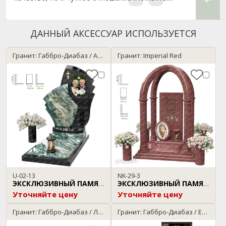
сделан
ДАННЫЙ АКСЕССУАР ИСПОЛЬЗУЕТСЯ
Гранит: Габбро-Диабаз / Arctic Green
Гранит: Imperial Red
U-02-13
NK-29-3
ЭКСКЛЮЗИВНЫЙ ПАМЯТНИК
ЭКСКЛЮЗИВНЫЙ ПАМЯТНИК
Уточняйте цену
Уточняйте цену
Гранит: Габбро-Диабаз / Лезниковский
Гранит: Габбро-Диабаз / Елизовский