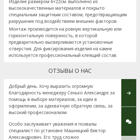
Изделие размером 6×22см. выполнено из
высококачественных материалов и покрыто
специальным защитным составом, предотвращающим
разрушение под воздействием внешних факторов.
Монтаж производится на ровную вертикальную или
горизонтальную поверхность, в которой
предварительно высверливаются установочные
отверстия. Для фиксирования изделия на камне
используется профессиональный клеящий состав.
ОТЗЫВЫ О НАС
Добрый день. Хочу выразить огромную
Наше 
благодарность менеджеру Сенько Александре за
мне в
помощь в выборе материалов, за идеи в
добро
оформлении, за адекватную обратную связь, за
квали
высокий профессионализм.
стоим
хочет
Особо заслуживает уважения и похвалы
работ
специалист по установке Машницкий Виктор
облег
Александрович. Его труд сложно
устан