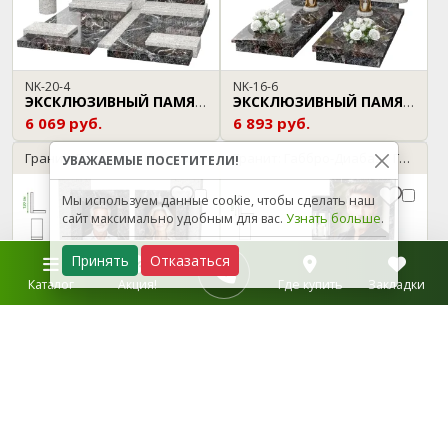
NK-20-4
NK-16-6
ЭКСКЛЮЗИВНЫЙ ПАМЯТНИК
ЭКСКЛЮЗИВНЫЙ ПАМЯТНИК
6 069 руб.
6 893 руб.
Гранит: Гранатовый амфиболит / Мансуровский
Гранит: Габбро-Диабаз / Гранатовый амфиболит
УВАЖАЕМЫЕ ПОСЕТИТЕЛИ!
Мы используем данные cookie, чтобы сделать наш
сайт максимально удобным для вас.
Узнать больше
.
Принять
Отказаться
Каталог
Акция!
Где купить
Закладки
NK-14-2
N-02-5
ЭКСКЛЮЗИВНЫЙ ПАМЯТНИК
ЭКСКЛЮЗИВНЫЙ ПАМЯТНИК
5 835 руб.
2 361 руб.